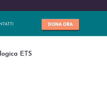
DONA ORA
NTATTI
logica ETS